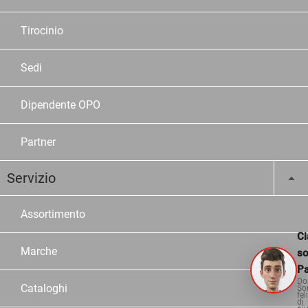
Tirocinio
Sedi
Dipendente OPO
Partner
Servizio
Assortimento
Ci
Marche
s
Pa
Do
Cataloghi
So
fel
di