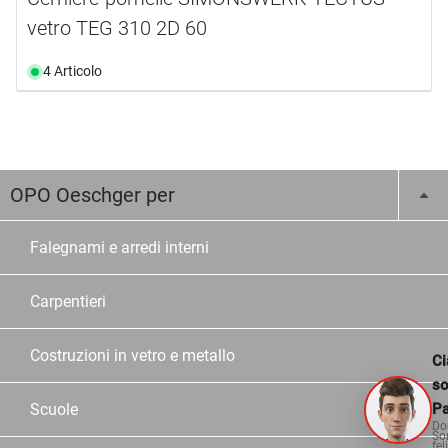
vetro TEG 310 2D 60
4 Articolo
OPO Oeschger per
Falegnami e arredi interni
Carpentieri
Costruzioni in vetro e metallo
Ci
s
Pa
Scuole
Do
So
fel