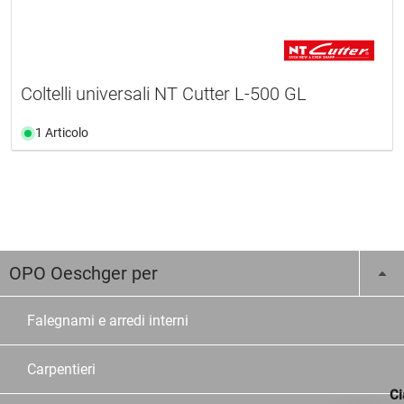
Coltelli universali NT Cutter L-500 GL
1 Articolo
OPO Oeschger per
Falegnami e arredi interni
Carpentieri
Ci