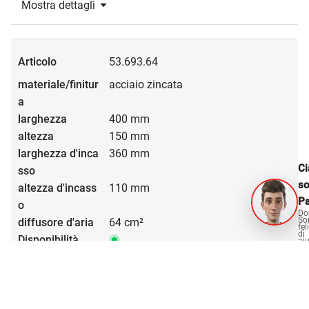
Mostra dettagli
53.693.64
acciaio zincata
400 mm
150 mm
360 mm
Ci
s
110 mm
Pa
Do
So
64 cm²
fel
di
aiu
CHF 52.50 / 1 pezzo