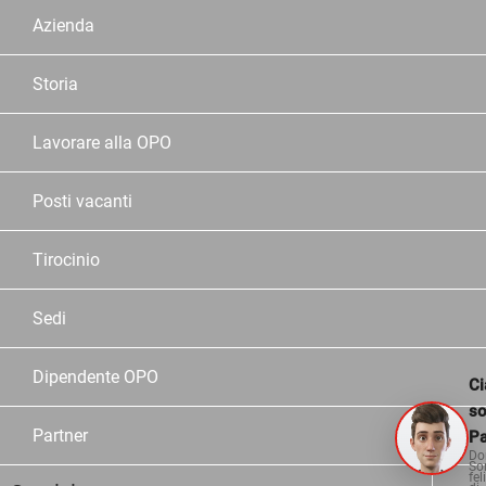
Azienda
Storia
Lavorare alla OPO
Posti vacanti
Tirocinio
Sedi
Dipendente OPO
Ci
s
Partner
Pa
Do
So
fel