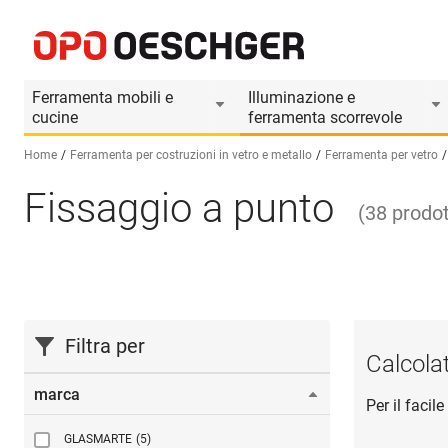
Ferramenta mobili e
Illuminazione e
cucine
ferramenta scorrevole
Home
Ferramenta per costruzioni in vetro e metallo
Ferramenta per vetro
Fissaggio a punto
Seleziona una lingua (IT)
(
38
prodot
Filtra per
Calcola
marca
Per il facil
GLASMARTE
(5)