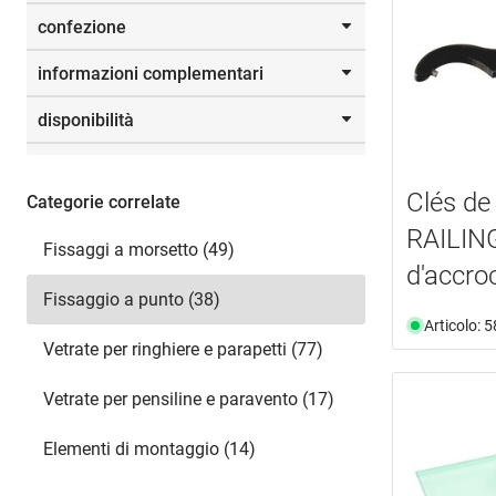
M 5
(1)
confezione
57.0
(1)
M 6
(2)
M 8
(2)
informazioni complementari
4
(6)
8
(1)
disponibilità
documento
(4)
disponibile da magazzino
(32)
Clés de
non più disponibile
(6)
Categorie correlate
RAILING
Fissaggi a morsetto (49)
d'accro
Fissaggio a punto (38)
Articolo: 
Vetrate per ringhiere e parapetti (77)
Vetrate per pensiline e paravento (17)
Elementi di montaggio (14)