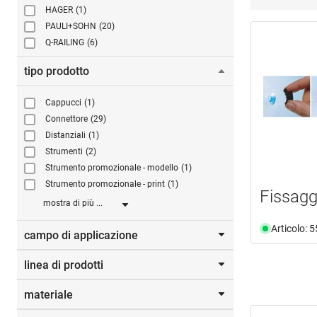
HAGER
(1)
PAULI+SOHN
(20)
Q-RAILING
(6)
tipo prodotto
Cappucci
(1)
Connettore
(29)
Distanziali
(1)
Strumenti
(2)
Strumento promozionale - modello
(1)
Strumento promozionale - print
(1)
Fissagg
mostra di più ...
Articolo: 
campo di applicazione
linea di prodotti
tubi rettangolare
(1)
vetro
(28)
materiale
PICO
(2)
PUNTO
(3)