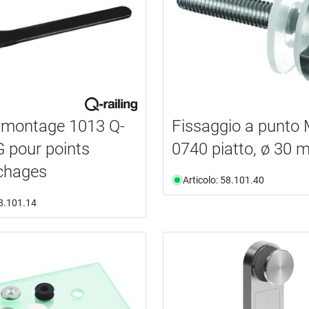
 montage 1013 Q-
Fissaggio a punto
 pour points
0740 piatto, ø 30
chages
Articolo: 58.101.40
58.101.14