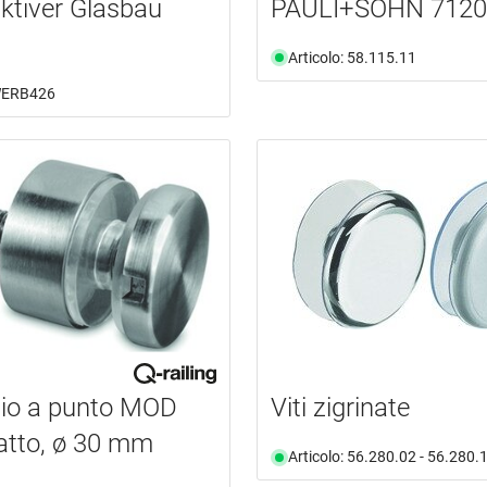
ktiver Glasbau
PAULI+SOHN 7120
Articolo: 58.115.11
 WERB426
gio a punto MOD
Viti zigrinate
atto, ø 30 mm
Articolo: 56.280.02 - 56.280.