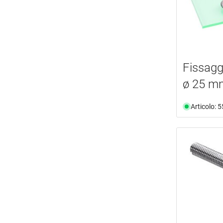
Fissag
ø 25 m
Articolo: 