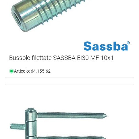
ø 9.5 x 60 mm
(4)
ø 9.5 x 40 mm
(2)
ø 9.5 x 44 mm
(2)
ø 9.5 x 45 mm
(1)
Bussole filettate SASSBA EI30 MF 10x1
Articolo: 64.155.62