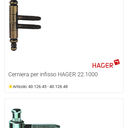
ANUBA
(23)
GRIFFWERK
(4)
HAGER
(52)
OK-LINE
(1)
OTLAV
(4)
SASSBA
(7)
mostra di più ...
tipo prodotto
Cerniera per infisso HAGER 22.1000
Capsule ficci
(35)
Articolo: 40.126.45 - 40.126.48
Nastro
(52)
Piastra di montaggio
(2)
Rondella
(1)
Strumenti
(1)
Utensili
(1)