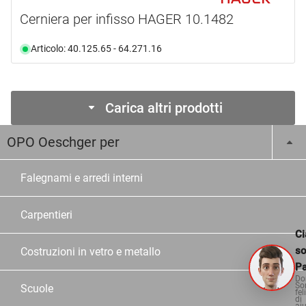
Cerniera per infisso HAGER 10.1482
Articolo: 40.125.65 - 64.271.16
Carica altri prodotti
OPO Oeschger per
Falegnami e arredi interni
Carpentieri
Ci
s
Costruzioni in vetro e metallo
Pa
Do
So
Scuole
fel
di