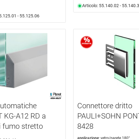
Articolo: 55.140.02 - 55.140.
55.125.01 - 55.125.06
automatiche
Connettore dritto
 KG-A12 RD a
PAULI+SOHN PON
i fumo stretto
8428
applicazione:
vetro/parete 180°