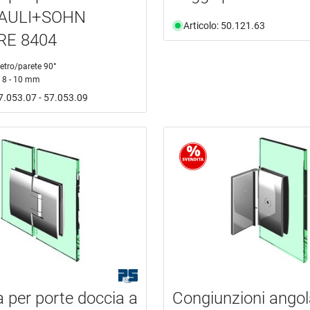
PAULI+SOHN
Articolo: 50.121.63
RE 8404
etro/parete 90°
8 - 10 mm
57.053.07 - 57.053.09
a per porte doccia a
Congiunzioni angol