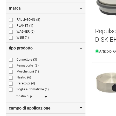
marca
PAULI+SOHN
(8)
PLANET
(1)
Repulso
WAGNER
(6)
WEBI
(1)
DISK 
tipo prodotto
Articolo: 
Connettore
(3)
Fermaporte
(3)
Moschettoni
(1)
Nastro
(6)
Paracolpi
(4)
Soglie automatiche
(1)
mostra di più ...
campo di applicazione