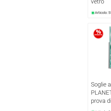
vetro
Articolo: 
Soglie 
PLANET
prova d