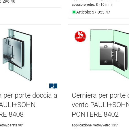
56.296.46
spessore vetro:
8 - 10 mm
Articolo: 57.053.47
a per porte doccia a
Cerniera per porte 
PAULI+SOHN
vento PAULI+SOH
RE 8408
PONTERE 8402
etro/parete 90°
applicazione:
vetro/vetro 135°