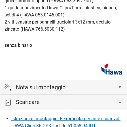
gioco, cromato opaco (HAWA 053.3097.901)
1 guida a pavimento Hawa Clipo/Porta, plastica, bianco,
set di 4 (HAWA 053.0146.001)
2 viti svasate per pannelli truciolari 3x12 mm, acciaio
zincato (HAWA 766.5030.112)
senza binario
Nota sul montaggio
Scaricare
Larghezza anta = (misura interna mobile + 26) : 2
(KIM = misura interna di corpus)
Istruzioni di montaggio: Ferramenta per ante scorrevoli
HAWA Clipo 36 GPK, Inslide 51.058.94 [IT]