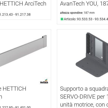
 HETTICH ArciTech
AvanTech YOU, 18
altezza spondine:
187 mm
91.213.43 - 91.217.38
Articolo: 93.533.53 - 93.534.
le HETTICH
Supporto a squad
h
SERVO-DRIVE per 1
unità motrice, con
91.227.95 - 91.401.00