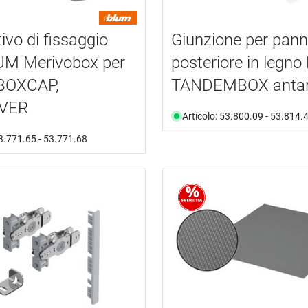
ivo di fissaggio
Giunzione per pann
UM Merivobox per
posteriore in legn
 BOXCAP,
TANDEMBOX anta
VER
Articolo: 53.800.09 - 53.814.
53.771.65 - 53.771.68