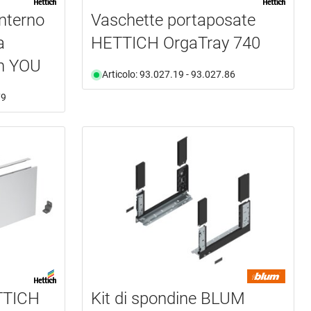
interno
Vaschette portaposate
a
HETTICH OrgaTray 740
h YOU
Articolo: 93.027.19 - 93.027.86
79
ETTICH
Kit di spondine BLUM