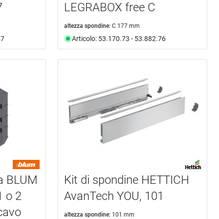
7
LEGRABOX free C
altezza spondine:
C 177 mm
47
Articolo: 53.170.73 - 53.882.76
ra BLUM
Kit di spondine HETTICH
 o 2
AvanTech YOU, 101
 cavo
altezza spondine:
101 mm