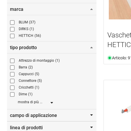
marca
BLUM
(37)
DIRKS
(1)
Vaschet
HETTICH
(56)
HETTIC
tipo prodotto
Articolo: 
Attrezzo di montaggio
(1)
Barra
(2)
Cappucci
(5)
Connettore
(5)
Cricchetti
(1)
Dime
(1)
mostra di più ...
campo di applicazione
linea di prodotti
approvigionamento
(7)