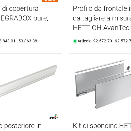
 di copertura
Profilo da frontale 
EGRABOX pure,
da tagliare a misur
HETTICH AvanTec
53.843.01 - 53.863.38
Articolo: 92.572.70 - 92.572.
o posteriore in
Kit di spondine H