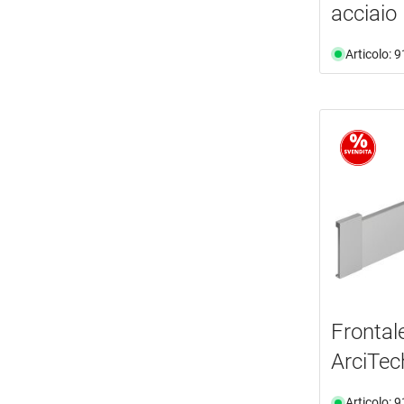
acciaio
Articolo: 
Fronta
ArciTec
Articolo: 