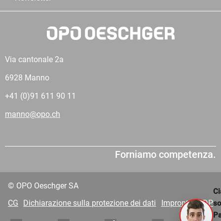
Via cantonale 2a
6928 Manno
+41 (0)91 611 90 11
manno@opo.ch
Forniamo competenza.
© OPO Oeschger SA
Ci
CG
Dichiarazione sulla protezione dei dati
Impronta
VDP
s
Pa