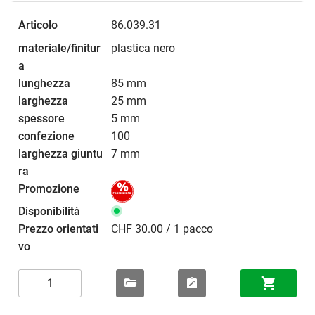
86.039.31
plastica nero
85 mm
25 mm
5 mm
100
7 mm
CHF 30.00 / 1 pacco