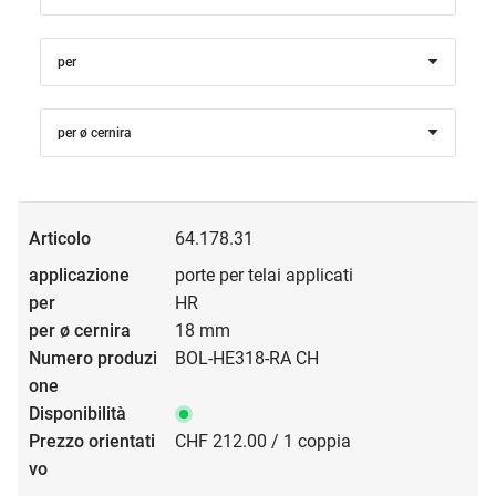
per
per ø cernira
64.178.31
porte per telai applicati
HR
18 mm
BOL-HE318-RA CH
CHF 212.00 / 1 coppia