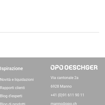
Ispirazione
Via cantonale 2a
Novità e liquidazioni
6928 Manno
Rapporti clienti
+41 (0)91 611 90 11
Blog d'esperti
manno@opo.ch
Blog di prodotti