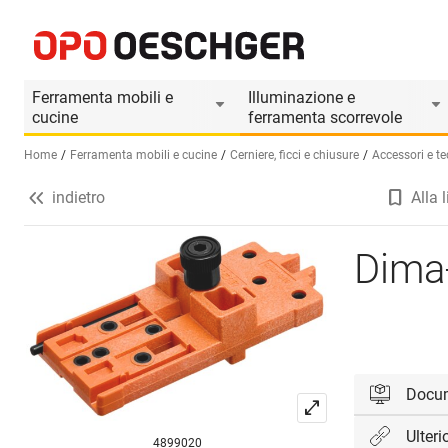
Dima-posa singola BLUM
Informazioni prodotto
Il prodotto è accesso
Ferramenta mobili e
Illuminazione e
cucine
ferramenta scorrevole
Home
Ferramenta mobili e cucine
Cerniere, ficci e chiusure
Accessori e te
indietro
Alla l
Seleziona una lingua (IT)
Dima
Docu
Ulteri
4899020
Accedi per 