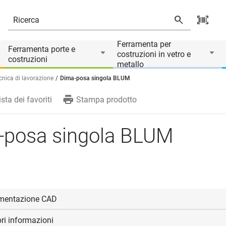
rio di
Ferramenta per
Ferramenta porte e
costruzioni in vetro e
costruzioni
metallo
cnica di lavorazione
Dima-posa singola BLUM
ista dei favoriti
Stampa prodotto
-posa singola BLUM
mentazione CAD
ori informazioni
visualizzare e scaricare i file CAD.