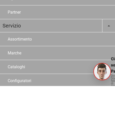
Partner
Servizio
Assortimento
Marche
Ci
s
Cataloghi
Pa
Do
So
Configuratori
fel
di
aiu
Consulente
Logistica