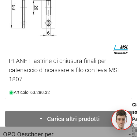
PLANET lastrine di chiusura finali per
catenaccio d'incassare a filo con leva MSL
1807
Articolo: 63.280.32
Ci
s
Carica altri prodotti
Pa
Do
So
fel
OPO Oeschger per
di