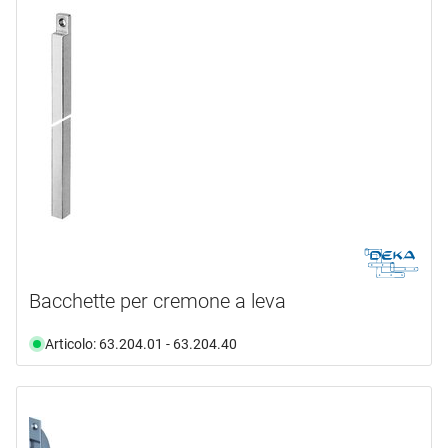
marca
CARDATEC
(3)
DEKA
(2)
DENI
(10)
FUHR
(8)
G-U
(1)
HAGER
(2)
mostra di più ...
tipo prodotto
Bacchette per cremone a leva
Barra
(10)
Articolo: 63.204.01 - 63.204.40
Bullone
(15)
Chiave
(1)
Conchiglie di chiusura
(23)