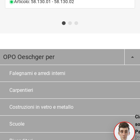
Articolo: 58.130.01 - 58.130.02
OPO Oeschger per
Falegnami e arredi interni
Carpentieri
Costruzioni in vetro e metallo
Ci
Scuole
s
Pa
Do