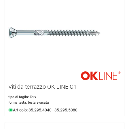
marca
EUROTEC
(19)
GECKO
(2)
KARLE UND RUBNER
(10)
OK-LINE
(2)
SIHGA
(31)
SPAX
(1)
mostra di più ...
tipo prodotto
Viti da terrazzo OK-LINE C1
Campo
(1)
tipo di taglio:
Torx
forma testa:
testa svasata
Connettore
(25)
Articolo: 85.295.4040 - 85.295.5080
Dime
(1)
Distanziali
(5)