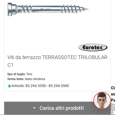
Viti da terrazzo TERRASSOTEC TRILOBULAR
C1
tipo di taglio:
Torx
forma testa:
testa cilindrica
Articolo: 85.294.5550 - 85.294.5580
Ci
s
Pa
Do
Carica altri prodotti
So
fel
di