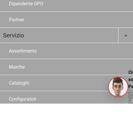
Dipendente OPO
Partner
Servizio
Assortimento
Marche
Ci
s
Cataloghi
Pa
Do
So
fel
Configuratori
di
aiu
Consulente
Logistica