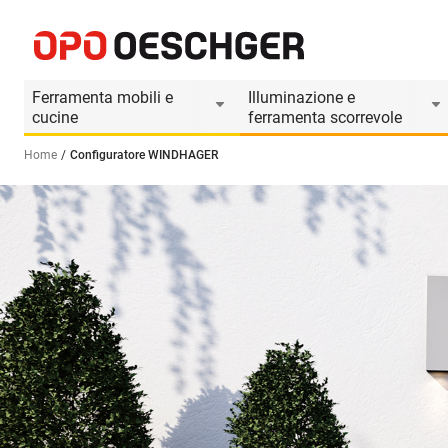
Ferramenta mobili e
Illuminazione e
cucine
ferramenta scorrevole
Home
Configuratore WINDHAGER
Seleziona una lingua (IT)