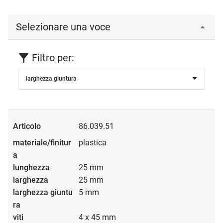
Selezionare una voce
Filtro per:
larghezza giuntura
86.039.51
plastica
25 mm
25 mm
5 mm
4 x 45 mm