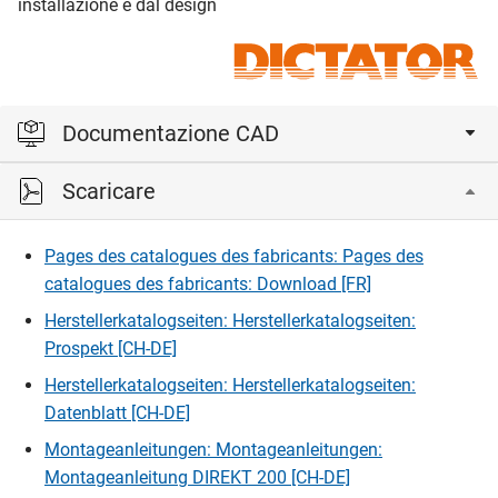
installazione e dal design
Documentazione CAD
Scaricare
Accedi per visualizzare e scaricare i file CAD.
Pages des catalogues des fabricants: Pages des
Accedi
catalogues des fabricants: Download [FR]
Herstellerkatalogseiten: Herstellerkatalogseiten:
Prospekt [CH-DE]
Herstellerkatalogseiten: Herstellerkatalogseiten:
Datenblatt [CH-DE]
Montageanleitungen: Montageanleitungen:
Montageanleitung DIREKT 200 [CH-DE]