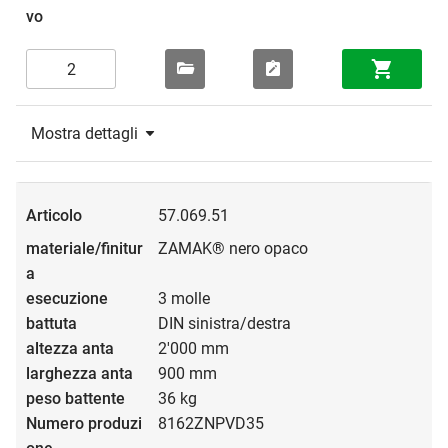
Mostra dettagli
57.069.51
ZAMAK® nero opaco
3 molle
DIN sinistra/destra
2'000 mm
900 mm
36 kg
8162ZNPVD35