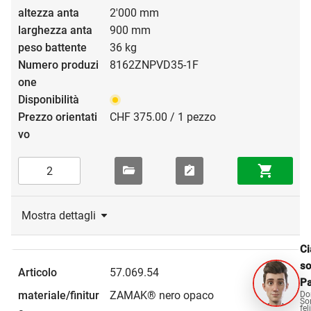
2'000 mm
900 mm
36 kg
8162ZNPVD35-1F
CHF 375.00 / 1 pezzo
Mostra dettagli
Ci
s
57.069.54
Pa
ZAMAK® nero opaco
Do
So
fel