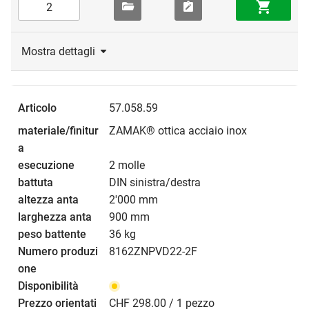
Mostra dettagli
57.058.59
ZAMAK® ottica acciaio inox
2 molle
DIN sinistra/destra
2'000 mm
900 mm
36 kg
8162ZNPVD22-2F
CHF 298.00 / 1 pezzo