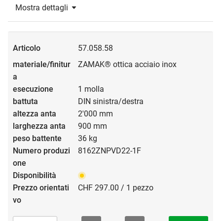
Mostra dettagli
57.058.58
ZAMAK® ottica acciaio inox
1 molla
DIN sinistra/destra
2'000 mm
900 mm
36 kg
8162ZNPVD22-1F
CHF 297.00 / 1 pezzo