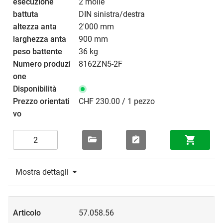
2 molle
DIN sinistra/destra
2'000 mm
900 mm
36 kg
8162ZN5-2F
CHF 230.00 / 1 pezzo
Mostra dettagli
57.058.56