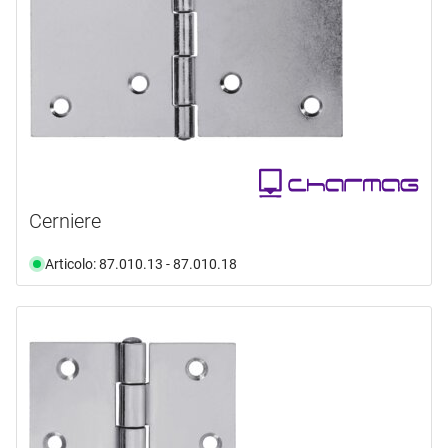
ø rotolo
mm
Da
a
disponibilità
mm
Da
a
disponibile da magazzino
(19)
Selezione
Selezione
Selezione
Cerniere
Articolo: 87.010.13 - 87.010.18