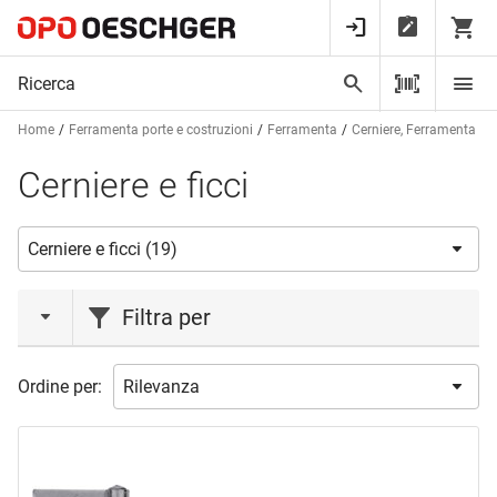
Home
Ferramenta porte e costruzioni
Ferramenta
Cerniere, Ferramenta per
Cerniere e ficci
Filtra per
marca
Ordine per:
CHARMAG
(14)
TORBEL
(2)