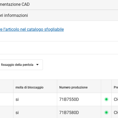
mentazione CAD
ori informazioni
visualizzare e scaricare i file CAD.
 l’articolo nel catalogo sfogliabile
edi
fissaggio della pentola
molla di bloccaggio
Numero produzione
Pr
si
71B7550D
CH
si
71B7580D
CH