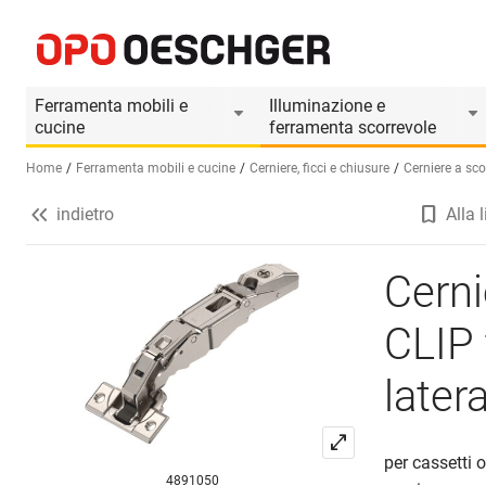
Cerniere a sporgenza zero BLUM CLIP top BLUMO
Informazioni prodotto
Accessori adatti
Ferramenta mobili e
Illuminazione e
cucine
ferramenta scorrevole
Home
Ferramenta mobili e cucine
Cerniere, ficci e chiusure
Cerniere a sco
indietro
Alla l
Seleziona una lingua (IT)
Cern
CLIP
later
per cassetti o 
4891050