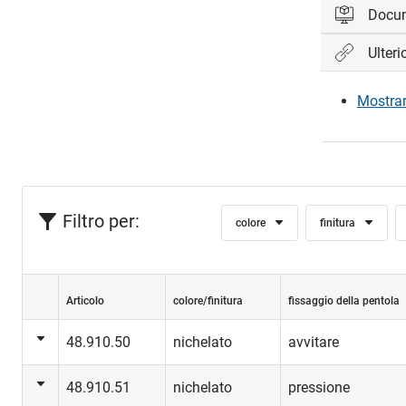
Docu
Ulteri
Accedi per 
Mostrare
Acc
Filtro per:
colore
finitura
Articolo
colore/finitura
fissaggio della pentola
48.910.50
nichelato
avvitare
48.910.51
nichelato
pressione