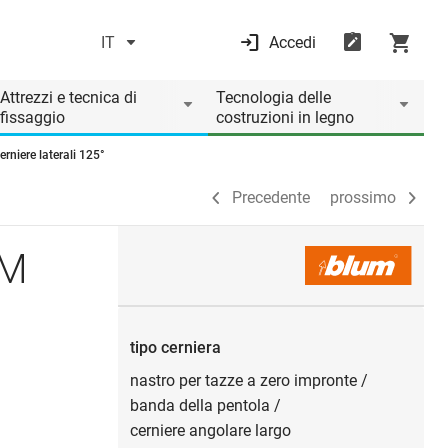
IT
Accedi
Precedente
prossimo
Attrezzi e tecnica di
Tecnologia delle
fissaggio
costruzioni in legno
niere laterali 125°
Precedente
prossimo
UM
tipo cerniera
nastro per tazze a zero impronte
/
banda della pentola
/
cerniere angolare largo