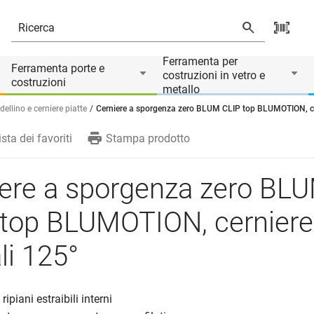
TION, cerniere laterali 125°
Ferramenta per
Ferramenta porte e
costruzioni in vetro e
costruzioni
metallo
dellino e cerniere piatte
Cerniere a sporgenza zero BLUM CLIP top BLUMOTION, cer
ista dei favoriti
Stampa prodotto
iere a sporgenza zero BL
 top BLUMOTION, cerniere
ali 125°
ripiani estraibili interni