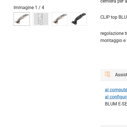
cerniera per 
Immagine
1
/
4
CLIP top BLU
regolazione t
montaggio e 
Assis
al computer
al configu
BLUM E-SE