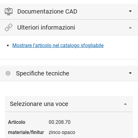
Documentazione CAD
Ulteriori informazioni
Accedi per visualizzare e scaricare i file CAD.
Mostrare l’articolo nel catalogo sfogliabile
Accedi
Specifiche tecniche
Selezionare una voce
00.208.70
zinco opaco