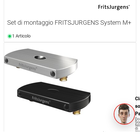
Set di montaggio FRITSJURGENS System M+
1 Articolo
Ci
s
Pa
Do
So
fel
di
aiu