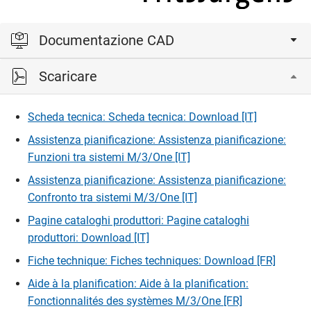
Documentazione CAD
Scaricare
Accedi per visualizzare e scaricare i file CAD.
Scheda tecnica: Scheda tecnica: Download [IT]
Accedi
Assistenza pianificazione: Assistenza pianificazione:
Funzioni tra sistemi M/3/One [IT]
Assistenza pianificazione: Assistenza pianificazione:
Confronto tra sistemi M/3/One [IT]
Pagine cataloghi produttori: Pagine cataloghi
produttori: Download [IT]
Fiche technique: Fiches techniques: Download [FR]
Aide à la planification: Aide à la planification:
Fonctionnalités des systèmes M/3/One [FR]