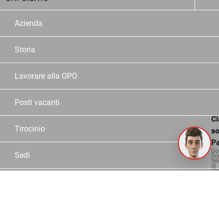
Azienda
Storia
Lavorare alla OPO
Posti vacanti
Ci
Tirocinio
s
Pa
Do
Sedi
So
fel
di
aiu
Dipendente OPO
Partner