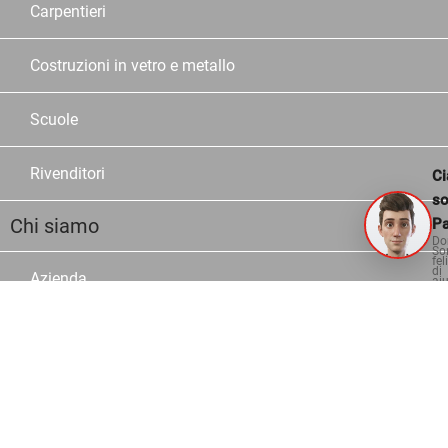
Carpentieri
Costruzioni in vetro e metallo
Scuole
Rivenditori
Ci
s
Chi siamo
Pa
Do
So
fel
di
Azienda
aiu
Storia
Lavorare alla OPO
Posti vacanti