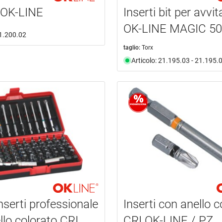
 OK-LINE
Inserti bit per avvit
OK-LINE MAGIC 5
21.200.02
taglio:
Torx
Articolo: 21.195.03 - 21.195.
nserti professionale
Inserti con anello c
llo colorato CRI
CRI OK-LINE / PZ