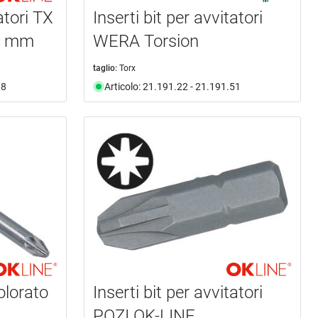
atori TX
Inserti bit per avvitatori
0 mm
WERA Torsion
taglio:
Torx
08
Articolo: 21.191.22 - 21.191.51
olorato
Inserti bit per avvitatori
POZI OK-LINE