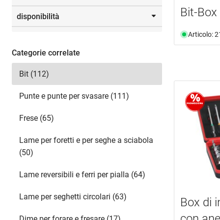
Da
a
Bit-Box
disponibilità
Selezione
documento
(1)
video
(2)
Articolo: 
disponibile da magazzino
(81)
non più disponibile
(31)
Categorie correlate
Selezione
Bit (112)
Punte e punte per svasare (111)
Frese (65)
Lame per foretti e per seghe a sciabola
(50)
Lame reversibili e ferri per pialla (64)
Lame per seghetti circolari (63)
Box di i
con ane
Dime per forare e fresare (17)