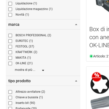
Liquidazione
(1)
Liquidazione magazzino
(1)
Novità
(1)
marca
Box di i
BOSCH PROFESSIONAL
(2)
con ane
EUROTEC
(1)
OK-LIN
FESTOOL
(37)
KRAFTWERK
(2)
Articolo: 
MAKITA
(1)
OK-LINE
(21)
mostra di più ...
tipo prodotto
Attrezzo avvitatore
(2)
Chiave a bussola
(1)
Inserto bit
(90)
Portapunte
(20)