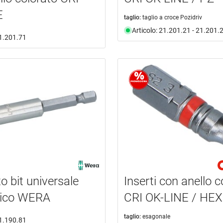
E
taglio:
taglio a croce Pozidriv
Articolo: 21.201.21 - 21.201.
21.201.71
o bit universale
Inserti con anello c
ico WERA
CRI OK-LINE / HEX
taglio:
esagonale
21.190.81