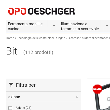
Ferramenta mobili e
Illuminazione e
cucine
ferramenta scorrevole
Home
Tecnologia delle costruzioni in legno
Accessori suddivisi per macchi
Bit
Seleziona una lingua (IT)
(
112
prodotti
)
Filtra per
azione
Azione
(22)