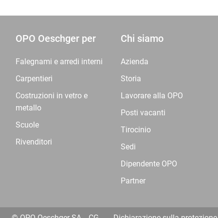
OPO Oeschger per
Chi siamo
Falegnami e arredi interni
Azienda
Carpentieri
Storia
Costruzioni in vetro e
Lavorare alla OPO
metallo
Posti vacanti
Scuole
Tirocinio
Rivenditori
Sedi
Dipendente OPO
Partner
© OPO Oeschger SA
CG
Dichiarazione sulla protezione 