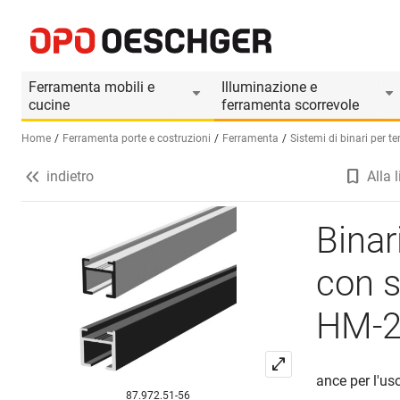
Binari per tende HAMOTEC VS 57 con scanalatur
Informazioni prodotto
Accessori adatti
Ferramenta mobili e
Illuminazione e
cucine
ferramenta scorrevole
Home
Ferramenta porte e costruzioni
Ferramenta
Sistemi di binari per t
indietro
Alla l
Seleziona una lingua (IT)
Bina
con s
HM-2
ance per l'uso
87.972.51-56