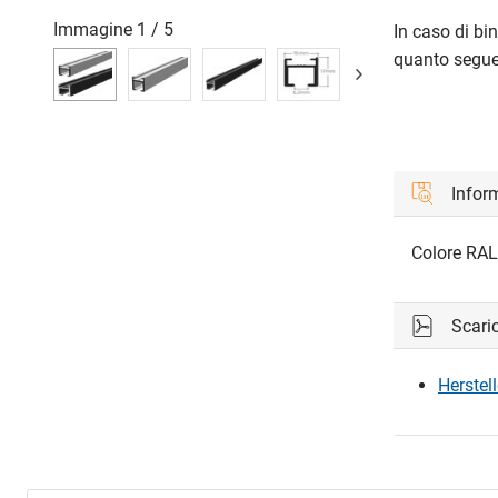
Immagine
1
/
5
In caso di bi
quanto segue
Inform
Colore
RAL
Scari
Herstel