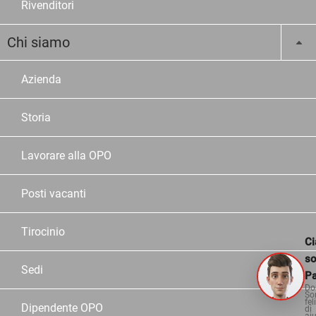
Rivenditori
Chi siamo
Azienda
Storia
Lavorare alla OPO
Posti vacanti
Tirocinio
Ci
s
Sedi
Pa
Do
So
fel
Dipendente OPO
di