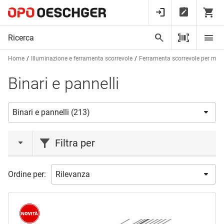
Home
Illuminazione e ferramenta scorrevole
Ferramenta scorrevole per mobi
Binari e pannelli
Filtra per
azione
Ordine per:
Liquidazione
(2)
Novità
(35)