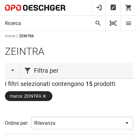
Home
ZEINTRA
ZEINTRA
Filtra per
I filtri selezionati contengono
15
prodotti
tipo prodotto
marca: ZEINTRA
File
(1)
Riduttore
(1)
Spazzola
(13)
Ordine per:
campo di applicazione