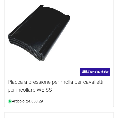
Supporto Per L'Incollaggio
(4)
lunghezza
larghezza
Da
a
spessore
30.0 mm
(1)
mm
disponibilità
3.0 mm
(1)
disponibile da magazzino
(4)
Selezione
non più disponibile
(6)
Placca a pressione per molla per cavalletti
per incollare WEISS
Articolo: 24.653.29