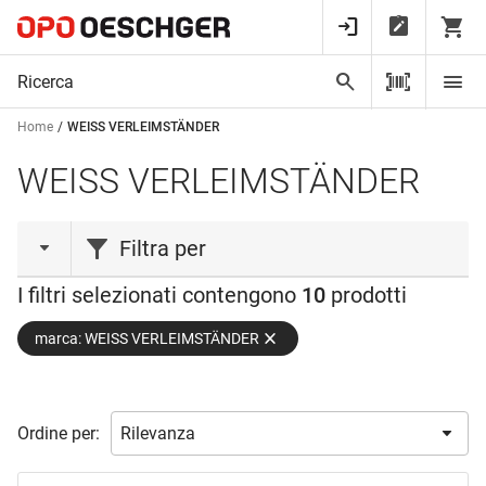
Home
WEISS VERLEIMSTÄNDER
WEISS VERLEIMSTÄNDER
Filtra per
I filtri selezionati contengono
10
prodotti
tipo prodotto
marca: WEISS VERLEIMSTÄNDER
Bullone
(1)
Calamite
(1)
Fissaggio
(1)
Ordine per:
Piastra di montaggio
(1)
Rotaie
(2)