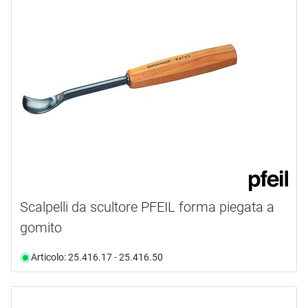
PFEIL
(21)
tipo prodotto
Caso
(1)
Coltello
(4)
Coltello da disegno
(1)
Elsa
(2)
Scalpello
(23)
Sgorbie per scavo a conc
(1)
mostra di più ...
Scalpelli da scultore PFEIL forma piegata a
forma
gomito
lunghezza
1
(1)
Articolo: 25.416.17 - 25.416.50
10
(1)
larghezza
Da
a
11
(1)
altezza