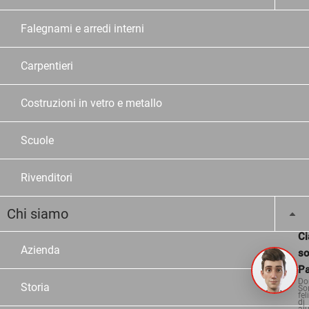
Falegnami e arredi interni
Carpentieri
Costruzioni in vetro e metallo
Scuole
Rivenditori
Chi siamo
Ci
Azienda
s
Pa
Do
Storia
So
fel
di