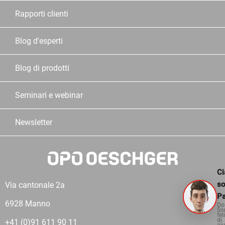
Rapporti clienti
Blog d'esperti
Blog di prodotti
Seminari e webinar
Newsletter
Ci
s
Via cantonale 2a
Pa
6928 Manno
Do
So
fel
di
+41 (0)91 611 90 11