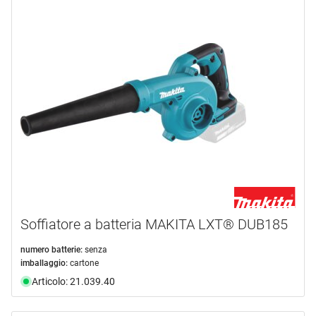
Systainer
(6)
disponibilità
documento
(5)
valigetta in plastica
(3)
disponibile da magazzino
(18)
non più disponibile
(7)
Selezione
Soffiatore a batteria MAKITA LXT® DUB185
numero batterie:
senza
imballaggio:
cartone
Articolo: 21.039.40