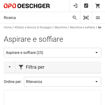
Home
Attrezzi e tecnica di fissaggio
Macchine
Macchine a batteria
Aspir
Aspirare e soffiare
Filtra per
marca
Ordine per:
BOSCH PROFESSIONAL
(8)
DEWALT
(1)
FESTOOL
(6)