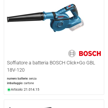
HIKOKI
(3)
MAKITA
(2)
METABO
(2)
mostra di più ...
tipo prodotto
Aspirapolvere
(16)
Set di macchine
(4)
Soffiatore a batteria BOSCH Click+Go GBL
Soffiante
(8)
18V-120
Soffiatore per foglie
(1)
numero batterie:
senza
linea di prodotti
imballaggio:
cartone
Articolo: 21.014.15
alimentazione energetica
CLEANTEC
(5)
LXT®
(1)
tecnologia
alimentazione batteria
(22)