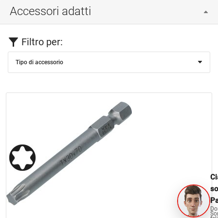
Accessori adatti
Filtro per:
Tipo di accessorio
Ci
s
Pa
Do
So