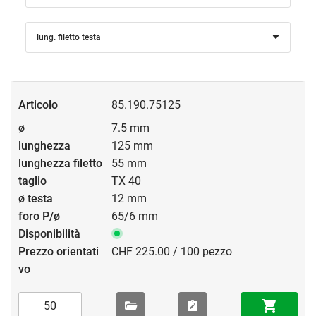
lung. filetto testa
85.190.75125
7.5 mm
125 mm
55 mm
TX 40
12 mm
65/6 mm
CHF 225.00 / 100 pezzo