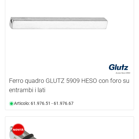
BKS
(2)
EFF-EFF
(1)
FSB
(4)
GLUTZ
(8)
GRIFFWERK
(20)
HAGER
(23)
mostra di più ...
tipo prodotto
Ferro quadro GLUTZ 5909 HESO con foro su
entrambi i lati
Kit di montaggio
(26)
Perno di raccordo
(63)
Articolo: 61.976.51 - 61.976.67
lunghezza vite
materiale
Da
a