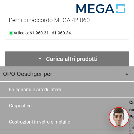
Perni di raccordo MEGA 42.060
Articolo: 61.960.31 - 61.960.34
Carica altri prodotti
OPO Oeschger per
Falegnami e arredi interni
Ci
Carpentieri
s
Pa
Costruzioni in vetro e metallo
Do
So
fel
di