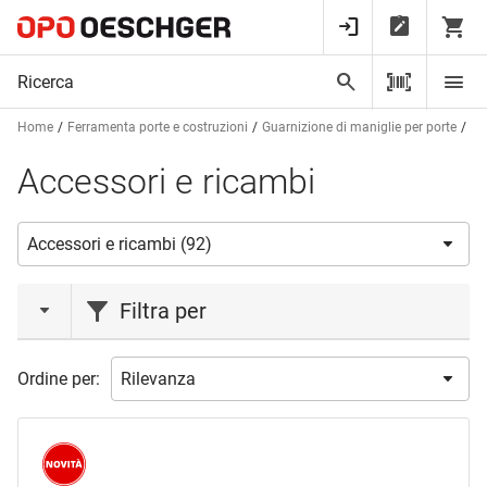
Home
Ferramenta porte e costruzioni
Guarnizione di maniglie per porte
Ac
Accessori e ricambi
Filtra per
azione
Ordine per:
Novità
(3)
marca