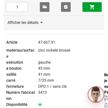
Afficher les détails
47.667.91
zinc nickelé brossé
gauche
45 mm
41 mm
Bo
7/35 mm
je
OPO 1 / sans clé
su
Pa
3413
De
qu
?
Je
su