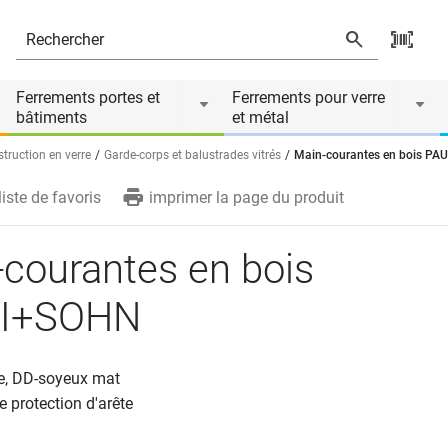
és
Le produit est accessoire de
Ferrements portes et
Ferrements pour verre
bâtiments
et métal
truction en verre
Garde-corps et balustrades vitrés
Main-courantes en bois P
liste de favoris
imprimer la page du produit
courantes en bois
I+SOHN
re, DD-soyeux mat
e protection d'arête