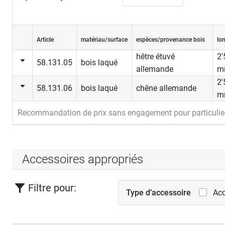
Article
matériau/surface
espèces/provenance bois
lo
hêtre étuvé
2'
58.131.05
bois laqué
allemande
m
2'
58.131.06
bois laqué
chêne allemande
m
Recommandation de prix sans engagement pour particulie
Accessoires appropriés
Filtre pour:
Type d’accessoire
Acc