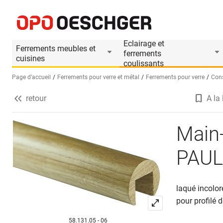
Main-courantes en bois PAULI+SOHN
Informations produit
Accessoires appropri
Eclairage et
Ferrements meubles et
ferrements
cuisines
coulissants
Page d’accueil
Ferrements pour verre et métal
Ferrements pour verre
Cons
retour
A la 
Sélectionnez une langue (FR)
Main-
PAUL
laqué incolo
pour profilé d
58.131.05 - 06