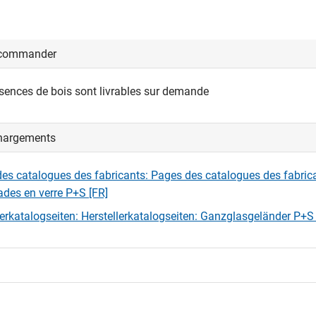
 commander
ssences de bois sont livrables sur demande
hargements
es catalogues des fabricants: Pages des catalogues des fabric
ades en verre P+S [FR]
lerkatalogseiten: Herstellerkatalogseiten: Ganzglasgeländer P+S