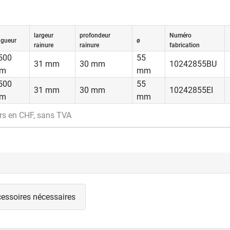
largeur
profondeur
Numéro
ngueur
ø
rainure
rainure
fabrication
500
55
31 mm
30 mm
10242855BU
m
mm
500
55
31 mm
30 mm
10242855EI
m
mm
rs en CHF, sans TVA
essoires nécessaires