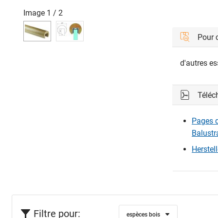
Image
1
/
2
Pour
d'autres e
Téléc
Pages d
Balustr
Herstel
Filtre pour:
espèces bois