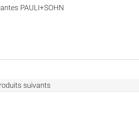
rantes PAULI+SOHN
roduits suivants