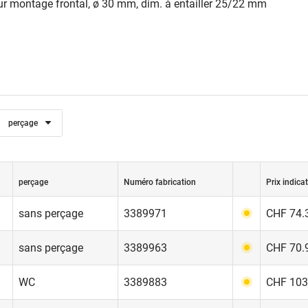
ur montage frontal, ø 30 mm, dim. à entailler 25/22 mm
perçage
perçage
Numéro fabrication
Prix indicat
sans perçage
3389971
CHF 74.3
sans perçage
3389963
CHF 70.9
WC
3389883
CHF 103.