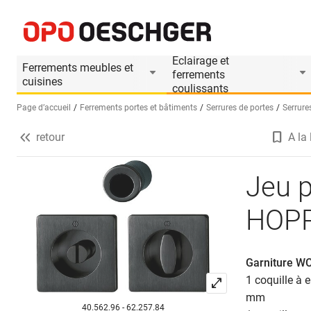
Jeu pour portes coulissantes HOPPE M443-Set 
Informations produit
Eclairage et
Ferrements meubles et
ferrements
cuisines
coulissants
Page d’accueil
Ferrements portes et bâtiments
Serrures de portes
Serrure
retour
A la 
Sélectionnez une langue (FR)
Jeu p
HOPP
Garniture WC
1 coquille à 
mm
40.562.96 - 62.257.84