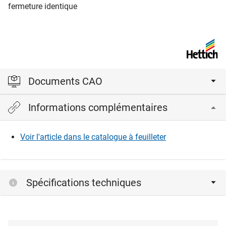
fermeture identique
Documents CAO
Informations complémentaires
Veuillez vous connecter pour afficher et télécharger les
fichiers CAD.
Voir l'article dans le catalogue à feuilleter
Connexion
Spécifications techniques