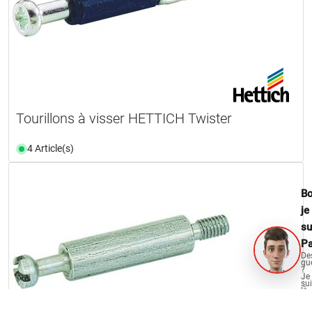
Tourillons à visser HETTICH Twister
4 Article(s)
Bo
je
su
Pa
De
qu
?
Je
su
là
po
vo
aid