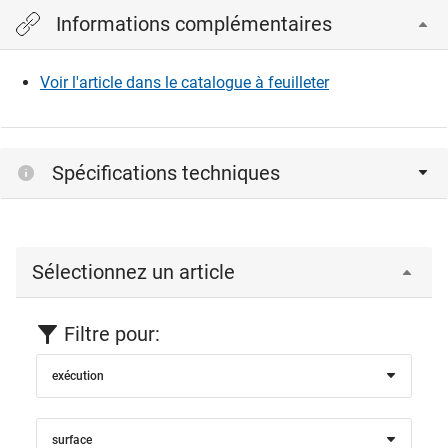
Informations complémentaires
Veuillez vous connecter pour afficher et télécharger les
fichiers CAD.
Voir l'article dans le catalogue à feuilleter
Connexion
Spécifications techniques
Sélectionnez un article
Filtre pour:
exécution
surface