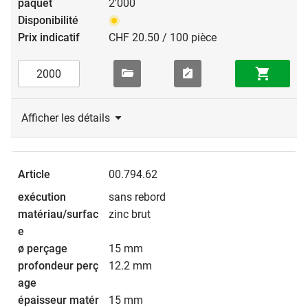
2'000
CHF 20.50 / 100 pièce
Afficher les détails
00.794.62
sans rebord
zinc brut
15 mm
12.2 mm
15 mm