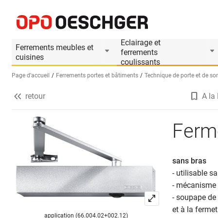
Ferme-porte GEZE TS 4000
Informations produit
Accessoires appropri
Eclairage et
Ferrements meubles et
ferrements
cuisines
coulissants
Page d’accueil
Ferrements portes et bâtiments
Technique de porte et de sor
retour
A la 
Sélectionnez une langue (FR)
Ferm
sans bras
- utilisable 
- mécanisme d
- soupape de 
et à la ferme
application (66.004.02+002.12)