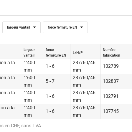
largeur vantail
force fermeture EN
largeur
force
Numéro
L/H/P
vantail
fermeture EN
fabrication
ion à la
1'400
287/60/46
1 - 6
102789
mm
mm
ion à la
1'600
287/60/46
5 - 7
102837
mm
mm
ion à la
1'400
287/60/46
1 - 6
102791
mm
mm
on à la
1'400
287/60/46
1 - 6
107745
mm
mm
rs en CHF, sans TVA