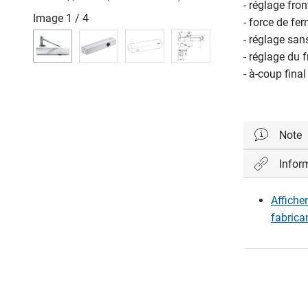
- réglage fro
Image
1
/
4
- force de fe
- réglage san
- réglage du f
- à-coup fina
Note
Infor
Exécution 
Affiche
- à-coup fi
fabrica
- retardem
(ne foncti
paumelles