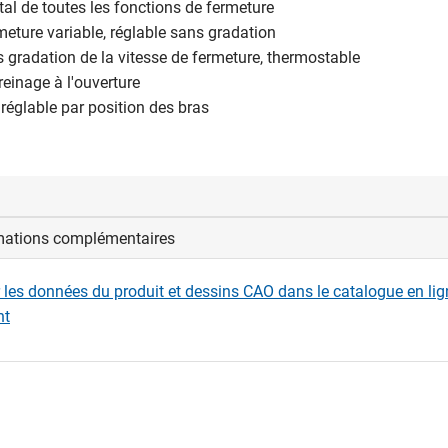
ntal de toutes les fonctions de fermeture
rmeture variable, réglable sans gradation
s gradation de la vitesse de fermeture, thermostable
reinage à l'ouverture
l réglable par position des bras
mations complémentaires
avec temporisation à la fermeture
r les données du produit et dessins CAO dans le catalogue en li
nal hydraulique réglable
nt
ent de ferm. de 0-30 secondes
onne pas dans le cas d'un montage en applique côté opposé aux
)