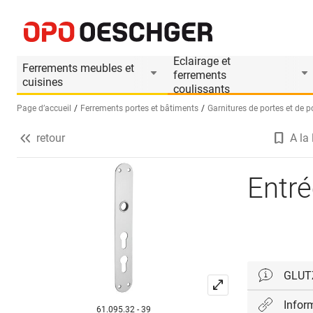
Entrée de porte GLUTZ 5345E glide
Informations produit
Accessoires appropriés
Eclairage et
Ferrements meubles et
ferrements
cuisines
coulissants
Page d’accueil
Ferrements portes et bâtiments
Garnitures de portes et de 
retour
A la 
Sélectionnez une langue (FR)
Entré
GLUTZ
Infor
61.095.32 - 39
Les collet