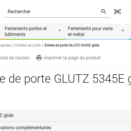
Le produit est accessoire de
Ferrements portes et
Ferrements pour verre
bâtiments
et métal
poignées
Entrées de porte
Entrée de porte GLUTZ 5345E glide
liste de favoris
imprimer la page du produit
e de porte GLUTZ 5345E g
 glide
mations complémentaires
s de poignées GLUTZ
glide
en polymère de haute qualité sont ad