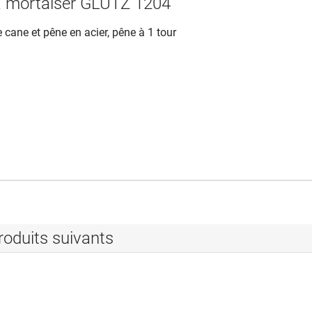
à mortaiser GLUTZ 1204
e cane et pêne en acier, pêne à 1 tour
roduits suivants