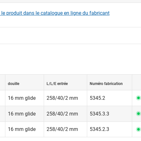
eu, sont auto-lubrifiants et conçus contre l'humidité. Température
r le produit dans le catalogue en ligne du fabricant
on -40° jusqu'à +140° centigrade.
douille
L/L/E entrée
Numéro fabrication
16 mm glide
258/40/2 mm
5345.2
16 mm glide
258/40/2 mm
5345.3.3
16 mm glide
258/40/2 mm
5345.2.3