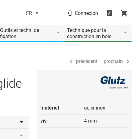
FR
Connexion
précédent
prochain
Outils et techn. de
Technique pour la
fixation
construction en bois
précédent
prochain
lide
matériel
acier inox
vis
4 mm
aptés