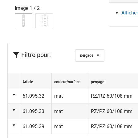
contre le f
Image
1
/
2
Affiche
d'applicati
Filtre pour:
perçage
Article
couleur/surface
perçage
61.095.32
mat
RZ/RZ 60/108 mm
61.095.33
mat
PZ/PZ 60/108 mm
61.095.39
mat
RZ/PZ 60/108 mm