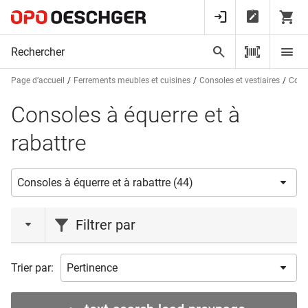
Page d’accueil
Ferrements meubles et cuisines
Consoles et vestiaires
Conso
Consoles à équerre et à
rabattre
Filtrer par
marques
Trier par:
CONFALONIERI
(2)