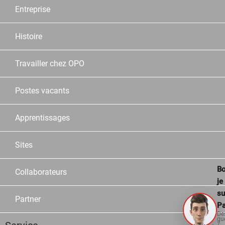
Entreprise
Histoire
Travailler chez OPO
Postes vacants
Apprentissages
Sites
Bo
Collaborateurs
je
su
Partner
Pa
De
qu
?