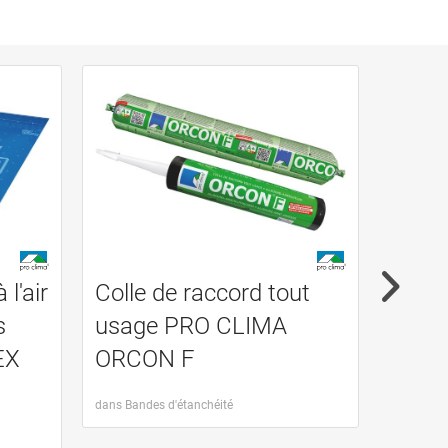
l'air
Colle de raccord tout
Ecran
s
usage PRO CLIMA
PRO 
EX
ORCON F
WEL
dans Bandes d'étanchéité
dans Memb