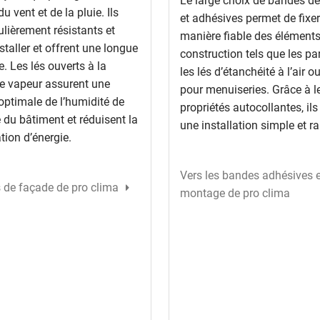
Le large choix de bandes d
u vent et de la pluie. Ils
et adhésives permet de fixer
ulièrement résistants et
manière fiable des élément
nstaller et offrent une longue
construction tels que les pa
e. Les lés ouverts à la
les lés d’étanchéité à l’air o
de vapeur assurent une
pour menuiseries. Grâce à l
optimale de l’humidité de
propriétés autocollantes, il
 du bâtiment et réduisent la
une installation simple et ra
on d’énergie.
Vers les bandes adhésives e
s de façade de pro clima
montage de pro clima