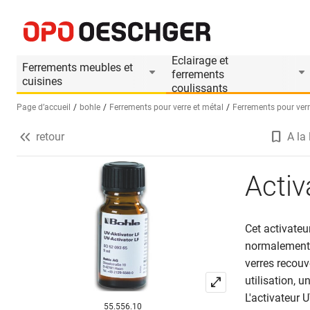
Activateur UV BOHLE 30
Informations produit
Le produit est accessoire 
Eclairage et
Ferrements meubles et
ferrements
cuisines
coulissants
Page d’accueil
bohle
Ferrements pour verre et métal
Ferrements pour ver
retour
A la 
Sélectionnez une langue (FR)
Acti
Cet activateu
normalement c
verres recouve
utilisation, 
L'activateur 
55.556.10