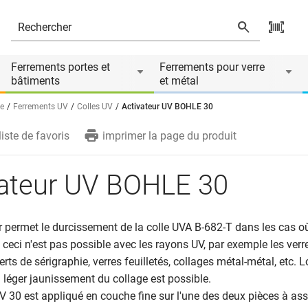
de
Ferrements portes et
Ferrements pour verre
bâtiments
et métal
re
Ferrements UV
Colles UV
Activateur UV BOHLE 30
liste de favoris
imprimer la page du produit
vateur UV BOHLE 30
r permet le durcissement de la colle UVA B-682-T dans les cas o
eci n'est pas possible avec les rayons UV, par exemple les verre
rts de sérigraphie, verres feuilletés, collages métal-métal, etc. 
un léger jaunissement du collage est possible.
UV 30 est appliqué en couche fine sur l'une des deux pièces à as