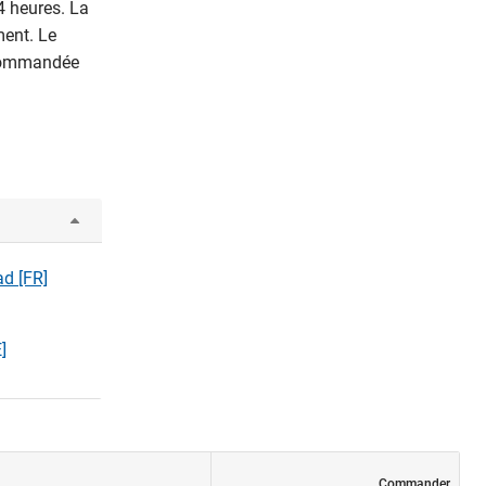
4 heures. La
ment. Le
recommandée
ad [FR]
]
Commander