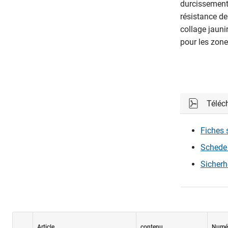
durcissement
résistance de
collage jauni
pour les zone
Téléc
Fiches 
Schede 
Sicherh
Article
contenu
Numér