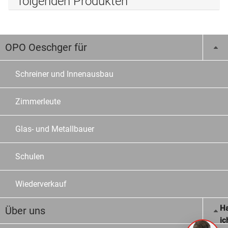
folgenden Produkten
OPO Oeschger für
Schreiner und Innenausbau
Zimmerleute
Glas- und Metallbauer
Schulen
Wiederverkauf
Ha
Über uns
ic