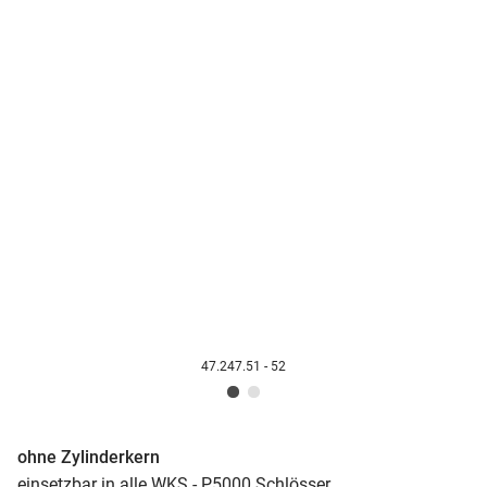
47.247.51 - 52
ohne Zylinderkern
einsetzbar in alle WKS - P5000 Schlösser